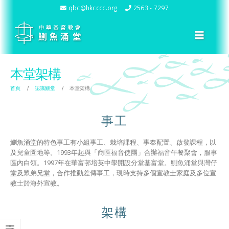
qbc@hkcccc.org
2563 - 7297
本堂架構
首頁
認識鰂堂
本堂架構
事工
鰂魚涌堂的特色事工有小組事工、栽培課程、事奉配置、啟發課程，以
及兒童園地等。1993年起與「商區福音使團」合辦福音午餐聚會，服事
區內白領。1997年在華富邨培英中學開設分堂基富堂。鰂魚涌堂與灣仔
堂及眾弟兄堂，合作推動差傳事工，現時支持多個宣教士家庭及多位宣
教士於海外宣教。
架構